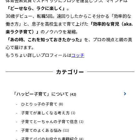
体育会系気質でストイックにブログを運営しつつ、マインドは
「どーせなら、ラクに楽しく」
。
30歳デビュー、転職5回。遠回りしたからこそ分かる「効率的な
働き方」と、息子を高校生まで育て上げた
「効率的な育児（aka.
楽ラク子育て）」
のノウハウを凝縮。
「あの時、これを知っておきたかった」
を、プロの視点と親の真
心で届けます。
もうちょい詳しいプロフィールは
コッチ
カテゴリー
「ハッピー子育て」について
(42)
ひとりっ子の子育て
(8)
子育てが楽しくなる考え方
(1)
子育てとーちゃんの子育て信念
(1)
子育てのよくある悩み
(11)
子育てパパのお役立ち書籍紹介
(4)