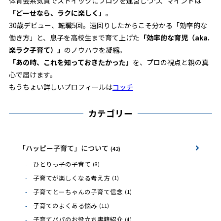
体育会系気質でストイックにブログを運営しつつ、マインドは
「どーせなら、ラクに楽しく」
。
30歳デビュー、転職5回。遠回りしたからこそ分かる「効率的な
働き方」と、息子を高校生まで育て上げた
「効率的な育児（aka.
楽ラク子育て）」
のノウハウを凝縮。
「あの時、これを知っておきたかった」
を、プロの視点と親の真
心で届けます。
もうちょい詳しいプロフィールは
コッチ
カテゴリー
「ハッピー子育て」について
(42)
ひとりっ子の子育て
(8)
子育てが楽しくなる考え方
(1)
子育てとーちゃんの子育て信念
(1)
子育てのよくある悩み
(11)
子育てパパのお役立ち書籍紹介
(4)