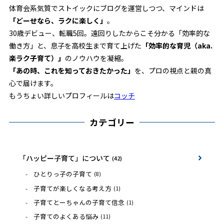
体育会系気質でストイックにブログを運営しつつ、マインドは
「どーせなら、ラクに楽しく」
。
30歳デビュー、転職5回。遠回りしたからこそ分かる「効率的な
働き方」と、息子を高校生まで育て上げた
「効率的な育児（aka.
楽ラク子育て）」
のノウハウを凝縮。
「あの時、これを知っておきたかった」
を、プロの視点と親の真
心で届けます。
もうちょい詳しいプロフィールは
コッチ
カテゴリー
「ハッピー子育て」について
(42)
ひとりっ子の子育て
(8)
子育てが楽しくなる考え方
(1)
子育てとーちゃんの子育て信念
(1)
子育てのよくある悩み
(11)