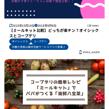
2018年10月10日
2018年9月8日
118 views
【ミールキット比較】どっちが楽チン？オイシック
スとコープデリ
オイシックス
コープデリ
共働き家族は食材宅配サービスでラク家事♪
shima_master