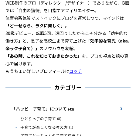
WEB制作のプロ（ディレクター/デザイナー）でありながら、B面
では「自由の獲得」を目指すアフィリエイター。
体育会系気質でストイックにブログを運営しつつ、マインドは
「どーせなら、ラクに楽しく」
。
30歳デビュー、転職5回。遠回りしたからこそ分かる「効率的な
働き方」と、息子を高校生まで育て上げた
「効率的な育児（aka.
楽ラク子育て）」
のノウハウを凝縮。
「あの時、これを知っておきたかった」
を、プロの視点と親の真
心で届けます。
もうちょい詳しいプロフィールは
コッチ
カテゴリー
「ハッピー子育て」について
(42)
ひとりっ子の子育て
(8)
子育てが楽しくなる考え方
(1)
子育てとーちゃんの子育て信念
(1)