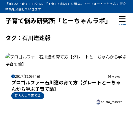
「楽しい子育て」のタメに「子育ての悩み」を研究。アラフォーとーちゃんの研究
結果を公開していきます！
子育て悩み研究所「とーちゃんラボ」
MENU
タグ：石川遼速報
2017年10月4日
93 views
プロゴルファー石川遼の育て方【グレートとーちゃ
んから学ぶ子育て論】
有名人の子育て論
shima_master