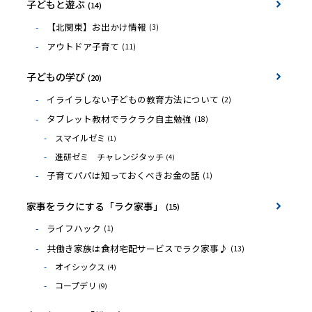
子どもと遊ぶ
(14)
【北関東】お出かけ情報
(3)
アウトドア子育て
(11)
子どもの学び
(20)
イライラしない子どもの教育方法について
(2)
タブレット教材でラクラク自主勉強
(18)
スマイルゼミ
(1)
進研ゼミ チャレンジタッチ
(4)
子育てパパは知っておくべきお金の話
(1)
家事をラクにする「ラク家事」
(15)
ライフハック
(1)
共働き家族は食材宅配サービスでラク家事♪
(13)
オイシックス
(4)
コープデリ
(9)