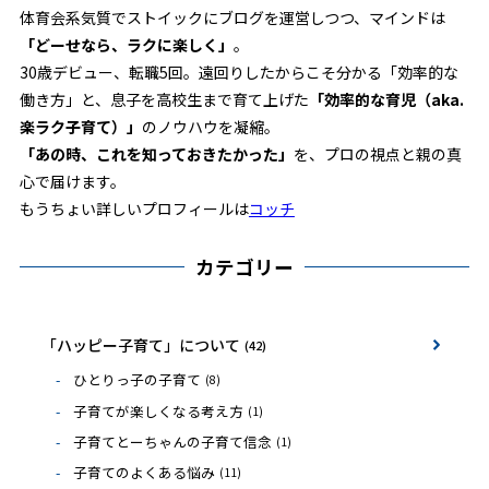
体育会系気質でストイックにブログを運営しつつ、マインドは
「どーせなら、ラクに楽しく」
。
30歳デビュー、転職5回。遠回りしたからこそ分かる「効率的な
働き方」と、息子を高校生まで育て上げた
「効率的な育児（aka.
楽ラク子育て）」
のノウハウを凝縮。
「あの時、これを知っておきたかった」
を、プロの視点と親の真
心で届けます。
もうちょい詳しいプロフィールは
コッチ
カテゴリー
「ハッピー子育て」について
(42)
ひとりっ子の子育て
(8)
子育てが楽しくなる考え方
(1)
子育てとーちゃんの子育て信念
(1)
子育てのよくある悩み
(11)