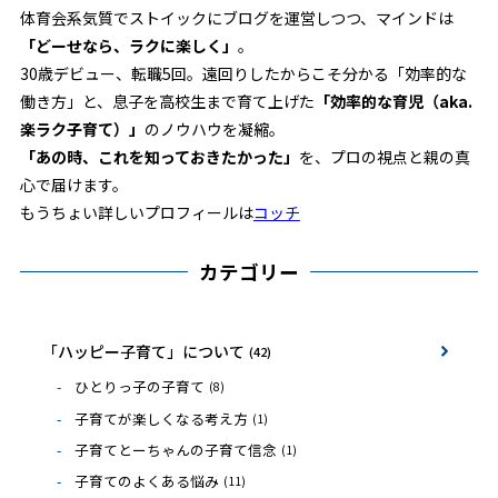
体育会系気質でストイックにブログを運営しつつ、マインドは
「どーせなら、ラクに楽しく」
。
30歳デビュー、転職5回。遠回りしたからこそ分かる「効率的な
働き方」と、息子を高校生まで育て上げた
「効率的な育児（aka.
楽ラク子育て）」
のノウハウを凝縮。
「あの時、これを知っておきたかった」
を、プロの視点と親の真
心で届けます。
もうちょい詳しいプロフィールは
コッチ
カテゴリー
「ハッピー子育て」について
(42)
ひとりっ子の子育て
(8)
子育てが楽しくなる考え方
(1)
子育てとーちゃんの子育て信念
(1)
子育てのよくある悩み
(11)