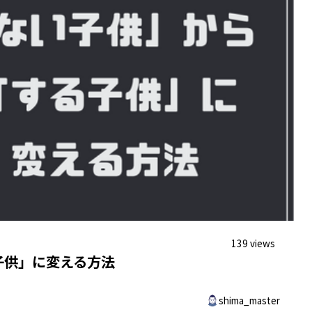
139 views
子供」に変える方法
shima_master